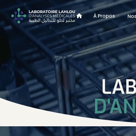
À Propos
Nos

LAB
D'A